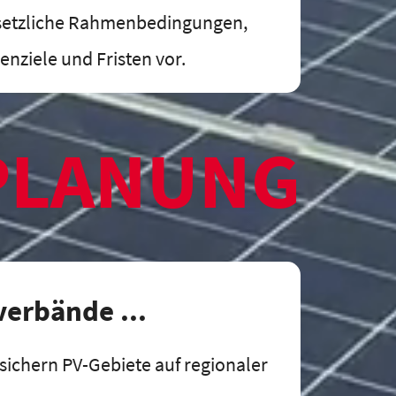
setzliche Rahmenbedingungen,
nziele und Fristen vor.
PLANUNG
verbände ...
sichern PV-Gebiete auf regionaler