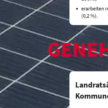
erarbeiten r
(0,2 %).
GENE
Landrats
Kommune