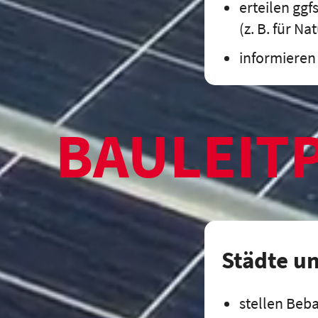
erteilen gg
(z. B. für N
informieren
BAULEIT
Städte u
stellen Beb