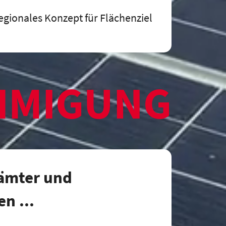
egionales Konzept für Flächenziel
HMIGUNG
ämter und
n ...